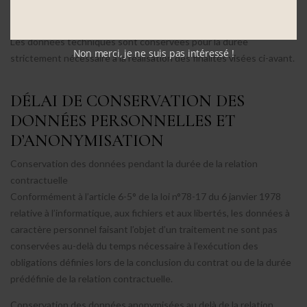
TECHNIQUES
Durée de conservation des données techniques
Les données techniques sont conservées pour la durée
Non merci, je ne suis pas intéressé !
strictement nécessaire à la réalisation des finalités visées ci-avant.
DÉLAI DE CONSERVATION DES
DONNÉES PERSONNELLES ET
D’ANONYMISATION
Conservation des données pendant la durée de la relation
contractuelle
Conformément à l’article 6-5° de la loi n°78-17 du 6 janvier 1978
relative à l’informatique, aux fichiers et aux libertés, les données à
caractère personnel faisant l’objet d’un traitement ne sont pas
conservées au-delà du temps nécessaire à l’exécution des
obligations définies lors de la conclusion du contrat ou de la durée
prédéfinie de la relation contractuelle.
Conservation des données anonymisées au delà de la relation