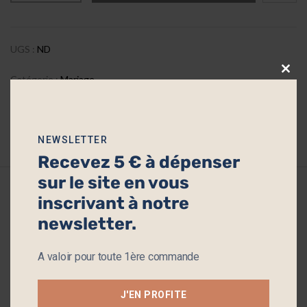
UGS :
ND
Catégorie :
Mariage
Clos
this
Partager
modu
NEWSLETTER
Recevez 5 € à dépenser
sur le site en vous
inscrivant à notre
Description
newsletter.
Informations complémentaires
A valoir pour toute 1ère commande
Envie d’offrir des petits cadeaux à vos invités pour vos
évènements?
J'EN PROFITE