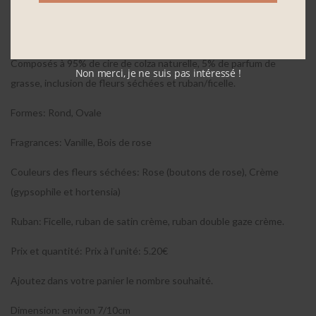
Voici nos galets parfumés et fleuris, disponibles dans différentes
formes, fragrances et coloris de fleurs.
Composés à 95% de cire de colza naturelle, 5% de parfum de
Non merci, je ne suis pas intéressé !
grasse, inclusion de fleurs séchées et ruban/ficelle.
Formes: Rond, Ovale
Fragrances: Vanille, Bois de rose
Couleurs des fleurs séchées: Rose (boutons de rose), Crème
(gypsophile et hortensia)
Ruban: Ficelle, ruban de satin crème, ruban double gaze crème.
Prix et quantité: Prix à l’unité: 5.20€
Ajoutez dans votre panier le nombre souhaité.
Dimension: environ 7/10cm