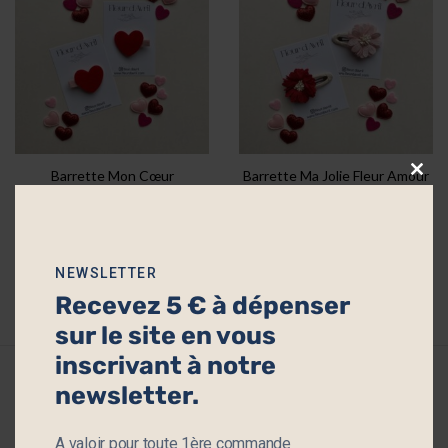
Barrette Mon Cœur
Barrette Ma Jolie Fleur Amour
Clos
4.90
€
4.90
€
this
modu
NEWSLETTER
Recevez 5 € à dépenser
sur le site en vous
inscrivant à notre
newsletter.
SERVICE CLIENT
A valoir pour toute 1ère commande