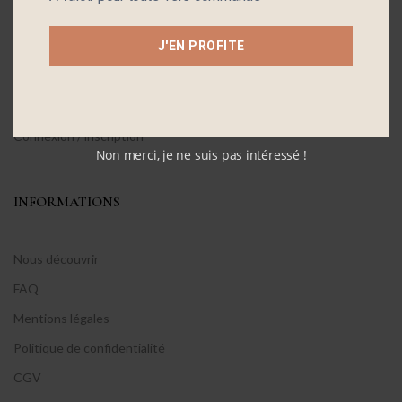
Contactez-nous
J'EN PROFITE
Mon compte
Wishlist
Suivre ma commande
Connexion / inscription
Non merci, je ne suis pas intéressé !
INFORMATIONS
Nous découvrir
FAQ
Mentions légales
Politique de confidentialité
CGV