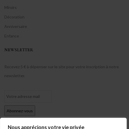
Miroirs
Décoration
Anniversaire
Enfance
NEWSLETTER
Recevez 5 € à dépenser sur le site pour votre inscription à notre
newsletter.
Nous apprécions votre vie privée