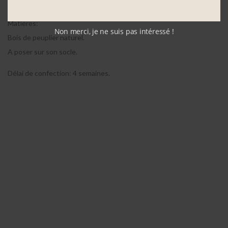
Inscription, message, texte de votre choix.
Matières:
Non merci, je ne suis pas intéressé !
Bois de peuplier naturel.
A poser sur son socle.
Délai de confection: 4 semaines.