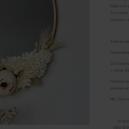
légère et 
Son cadre 
séchées, e
Palette d
Disponible 
Choisissez
+ miroir 2
Options po
prénom en 
Nb : Duo o
Si vou
INSCRIPT