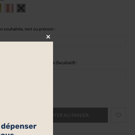
on souhaitée, mot ou prénom :
Close
this
module
 complémentaires commande (facultatif) :
AJOUTER AU PANIER
à dépenser