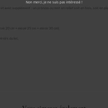
Non merci, je ne suis pas intéressé !
et avec supplément : un prénom ou mot en relief soit en bois, soit en ple
roir 20 cm + miroir 25 cm + miroir 30 cm).
roirs du lot.