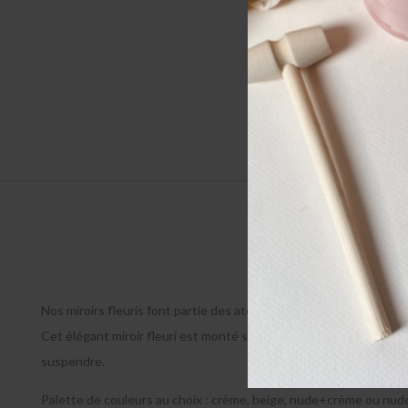
Descri
Nos miroirs fleuris font partie des atouts charme de la décorati
Cet élégant miroir fleuri est monté sur chaînette. Son cadre en fer
suspendre.
Palette de couleurs au choix : crème, beige, nude+crème ou nu