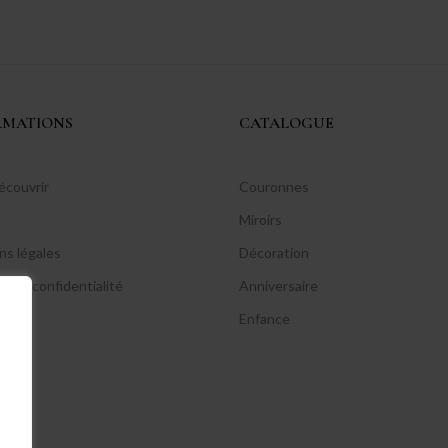
RMATIONS
CATALOGUE
écouvrir
Couronnes
Miroirs
ns légales
Décoration
ue de confidentialité
Anniversaire
Enfance