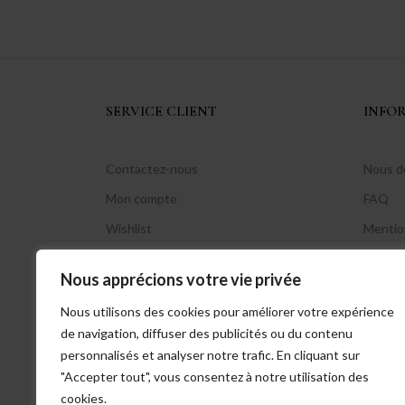
SERVICE CLIENT
INFO
Contactez-nous
Nous d
Mon compte
FAQ
Wishlist
Mentio
Suivre ma commande
Politiq
Nous apprécions votre vie privée
Connexion / inscription
CGV
Nous utilisons des cookies pour améliorer votre expérience
de navigation, diffuser des publicités ou du contenu
personnalisés et analyser notre trafic. En cliquant sur
"Accepter tout", vous consentez à notre utilisation des
cookies.