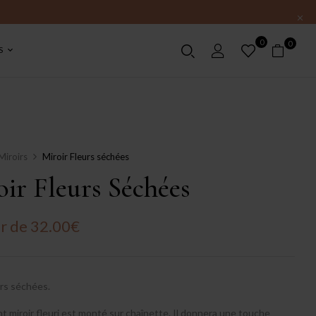
0
0
S
Miroirs
Miroir Fleurs séchées
ir Fleurs Séchées
ir de
32.00
€
urs séchées.
t miroir fleuri est monté sur chaînette. Il donnera une touche