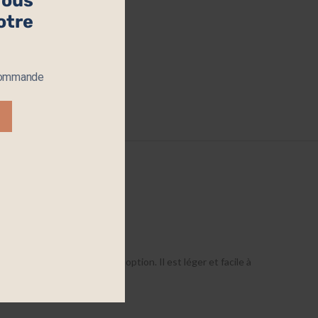
 vous
otre
 :
Miroirs
 commande
vis (0)
bohème à votre intérieur.
 et de pétales pailletés en option. Il est léger et facile à