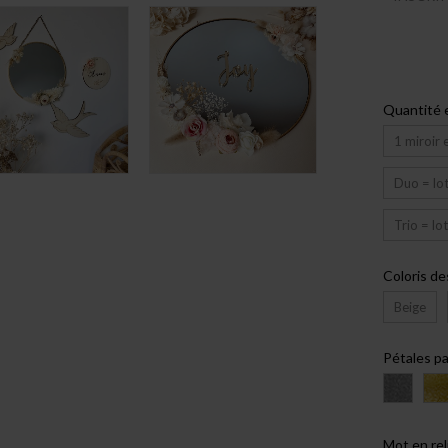
Quantité e
1 miroir
Duo = lot
Trio = lo
Coloris de
Beige
Pétales pa
Mot en rel