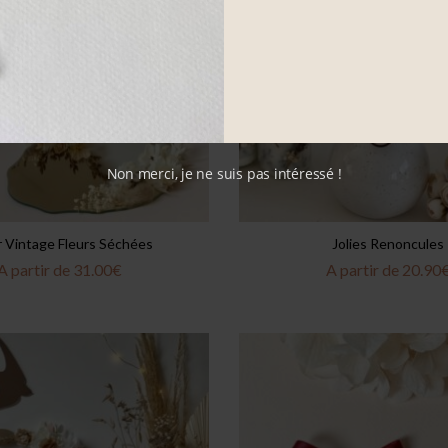
Non merci, je ne suis pas intéressé !
r Vintage Fleurs Séchées
Jolies Renoncules
A partir de
31.00
€
A partir de
20.90