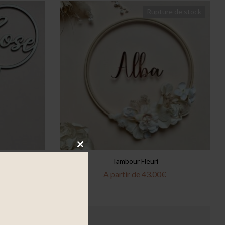
Rupture de stock
Close
Tambour Fleuri
this
A partir de
43.00
€
module