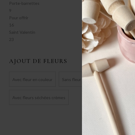
Porte-barrettes
9
Pour offrir
16
Saint Valentin
23
AJOUT DE FLEURS
Avec fleur en couleur
Sans fleur
Avec fleurs séchées crèmes