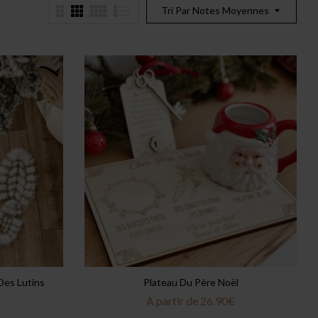
Tri Par Notes Moyennes
Des Lutins
Plateau Du Père Noël
A partir de
26.90
€