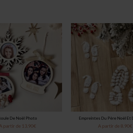
Boule De Noël Photo
Empreintes Du Père Noël Et 
A partir de
13.90
€
A partir de
8.90
€