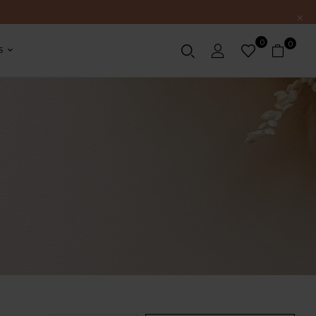
0
0
S