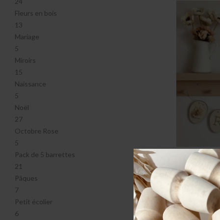
24
Fleurs en bois
13
Mariage
5
Miroirs
15
Naissance
5
Noël
27
Octobre Rose
5
Pack de 5 barrettes
21
Pâques
7
Petit écolier
6