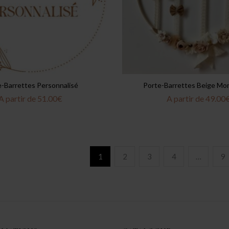
-Barrettes Personnalisé
Porte-Barrettes Beige Mo
A partir de
51.00
€
A partir de
49.00
1
2
3
4
…
9