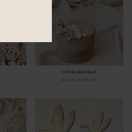
Ecrin En Bois Fleuri
€
A partir de
34.50
€