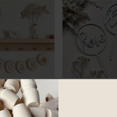
Guirlande Fanions
Cake Topper Bois
A partir de
3.90
€
19.90
€