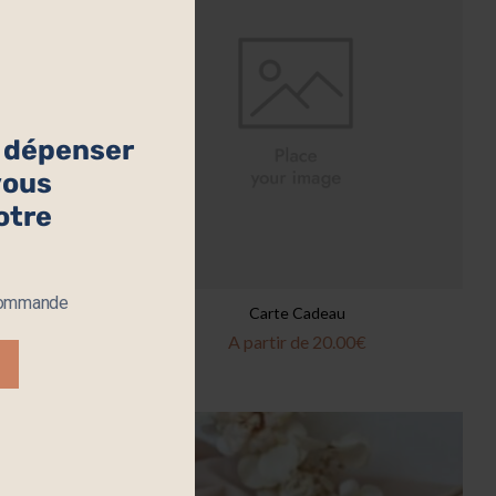
à dépenser
 vous
otre
 commande
x Voto
Carte Cadeau
€
A partir de
20.00
€