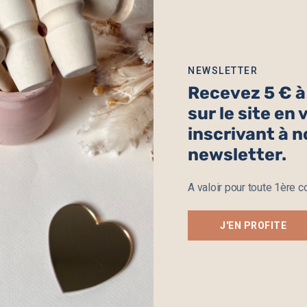
NEWSLETTER
Recevez 5 € 
sur le site en
inscrivant à n
newsletter.
A valoir pour toute 1ère
Cœur Sacré Ex Voto
Suspension Cœur Sacré E
A partir de
22.90
€
A partir de
18.90
J'EN PROFITE