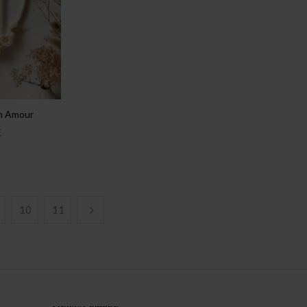
n Amour
€
10
11