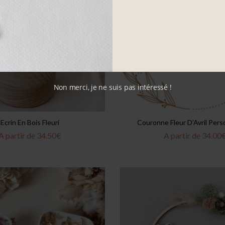
Non merci, je ne suis pas intéressé !
Ecrin En Bois Fleuri
Couronne Fleur D’Avril Pers
A partir de
34.50
€
A partir de
34.00