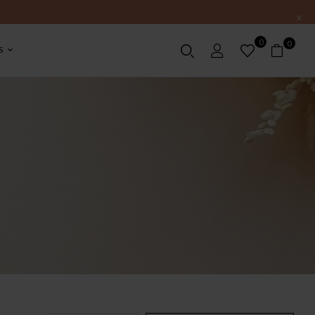
0
0
S