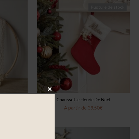
Rupture de stock
Close
Séchées
Chaussette Fleurie De Noël
this
€
A partir de
39.50
€
module