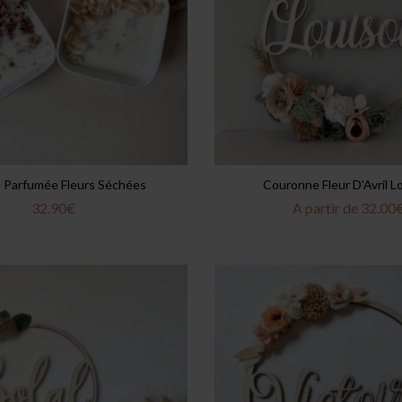
 Parfumée Fleurs Séchées
Couronne Fleur D’Avril L
32.90
€
A partir de
32.00