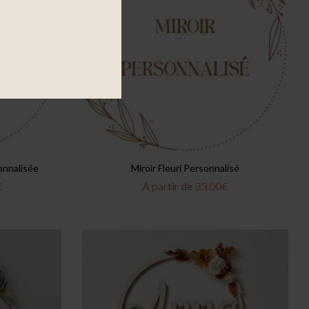
onnalisée
Miroir Fleuri Personnalisé
€
A partir de
33.00
€