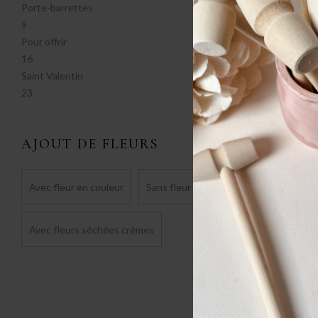
Porte-barrettes
9
Pour offrir
16
Saint Valentin
23
AJOUT DE FLEURS
Avec fleur en couleur
Sans fleur
Avec fleurs séchées crèmes