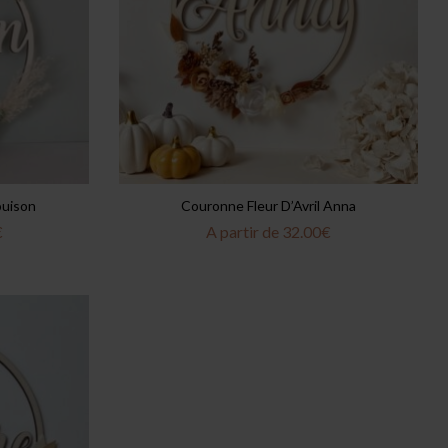
ouison
Couronne Fleur D’Avril Anna
€
A partir de
32.00
€