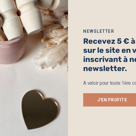
NEWSLETTER
Recevez 5 € 
sur le site en
inscrivant à n
newsletter.
A valoir pour toute 1ère
Cadre En Bois Fleuri
Attrape Rêve Fleurs Sé
36.90
€
A partir de
34.90
J'EN PROFITE