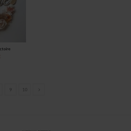
ctoire
€
9
10