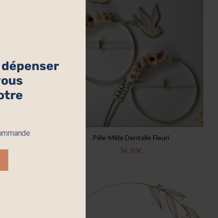
à dépenser
 vous
otre
 commande
chées
Pêle-Mêle Dentelle Fleuri
€
34.90
€