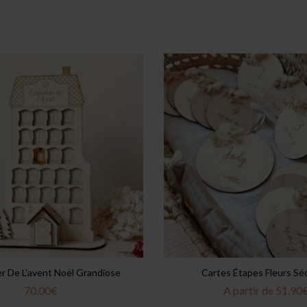
er De L’avent Noël Grandiose
Cartes Étapes Fleurs S
70.00
€
A partir de
51.90