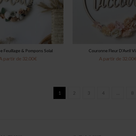
 Feuillage & Pompons Solal
Couronne Fleur D’Avril Vi
A partir de
32.00
€
A partir de
32.00
1
2
3
4
…
8