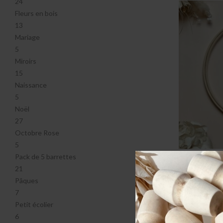
24
Fleurs en bois
13
Mariage
5
Miroirs
15
Naissance
5
Noël
27
Octobre Rose
5
Pack de 5 barrettes
21
Pâques
7
Petit écolier
6