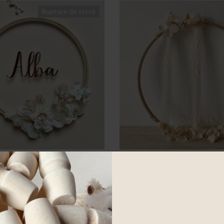
Rupture de stock
Tambour Fleuri
Porte-Barrettes Fleurs 
A partir de
43.00
€
A partir de
42.00