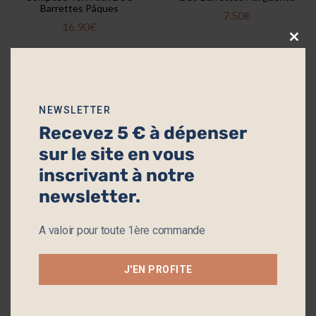
Barrettes Pâques
7.50
€
16.90
€
Clos
this
modu
NEWSLETTER
Recevez 5 € à dépenser
sur le site en vous
inscrivant à notre
newsletter.
Mes Barrettes Esmée
Mes Barrettes Suzanne
A valoir pour toute 1ère commande
16.90
€
16.90
€
J'EN PROFITE