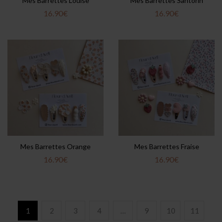
Mes Barrettes Louise
Mes Barrettes Santorin
16.90
€
16.90
€
Mes Barrettes Orange
Mes Barrettes Fraise
16.90
€
16.90
€
1
2
3
4
…
9
10
11