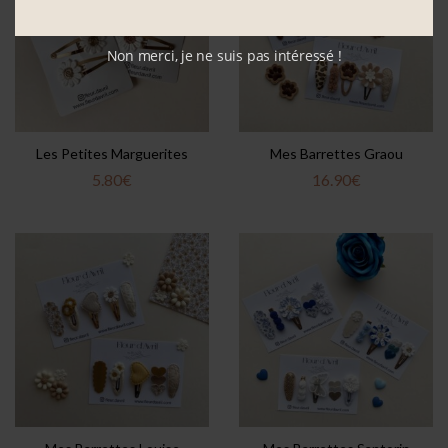
Non merci, je ne suis pas intéressé !
Les Petites Marguerites
Mes Barrettes Graou
5.80
€
16.90
€