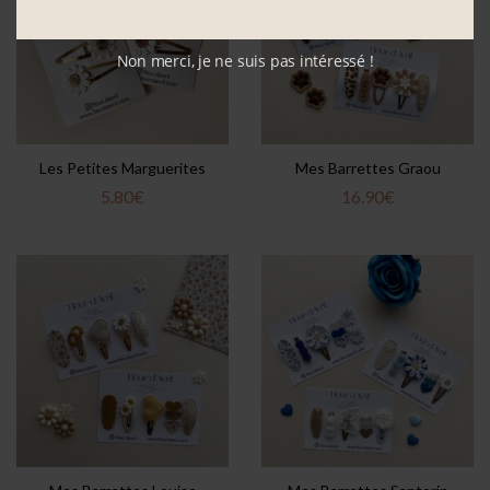
Non merci, je ne suis pas intéressé !
Les Petites Marguerites
Mes Barrettes Graou
5.80
€
16.90
€