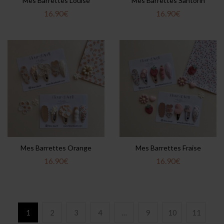
Mes Barrettes Louise
Mes Barrettes Santorin
16.90
€
16.90
€
Mes Barrettes Orange
Mes Barrettes Fraise
16.90
€
16.90
€
1
2
3
4
…
9
10
11