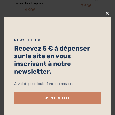
Barrettes Pâques
7.50
€
16.90
€
Clos
this
modu
NEWSLETTER
Recevez 5 € à dépenser
sur le site en vous
inscrivant à notre
newsletter.
Mes Barrettes Esmée
Mes Barrettes Suzanne
A valoir pour toute 1ère commande
16.90
€
16.90
€
J'EN PROFITE